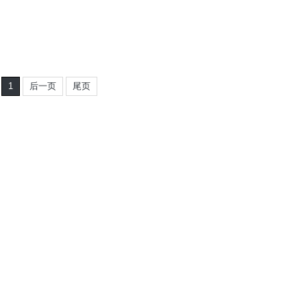
1
后一页
尾页