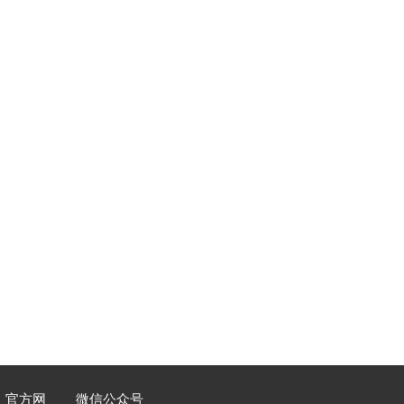
）官方网
微信公众号