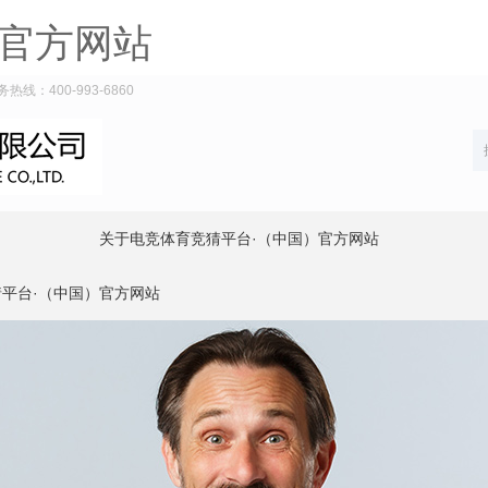
）官方网站
：400-993-6860
关于电竞体育竞猜平台·（中国）官方网站
平台·（中国）官方网站