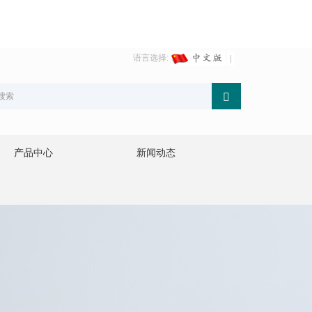
语言选择:
产品中心
新闻动态