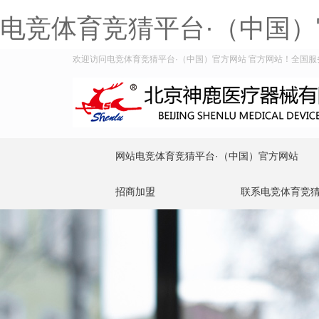
电竞体育竞猜平台·（中国
欢迎访问电竞体育竞猜平台·（中国）官方网站 官方网站！全国服务热线
网站电竞体育竞猜平台·（中国）官方网站
招商加盟
联系电竞体育竞猜