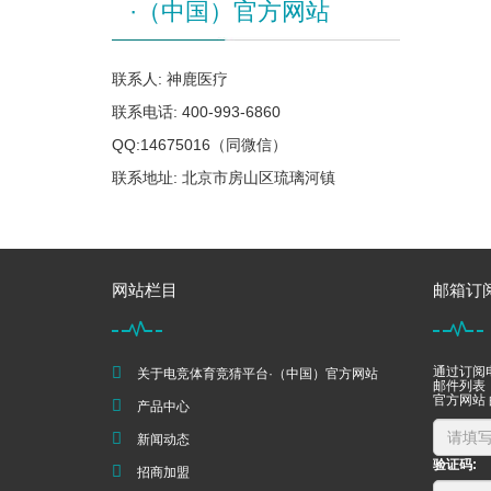
·（中国）官方网站
联系人: 神鹿医疗
联系电话: 400-993-6860
QQ:14675016（同微信）
联系地址: 北京市房山区琉璃河镇
网站栏目
邮箱订
通过订阅
关于电竞体育竞猜平台·（中国）官方网站
邮件列表
官方网站
产品中心
新闻动态
验证码:
招商加盟